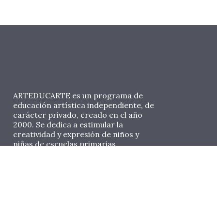
ARTEDUCARTE es un programa de
educación artística independiente, de
carácter privado, creado en el año
2000. Se dedica a estimular la
creatividad y expresión de niños y
niñas de escuelas primarias
desfavorecidas en el Ecuador a través
de procesos artísticos, fomentando
su capacidad de aprendizaje,
autoestima y valores.