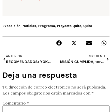
Exposición
,
Noticias
,
Programa
,
Proyecto Quito
,
Quito
ANTERIOR
SIGUIENTE
RECOMENDADOS: YOKO ONO, ESCUELA DE ROCK, MUNA, SOLO A TRAVÉS DEL OTRO, PUEDO SABER QUIEN SOY
MISIÓN CUMPLIDA, terminó el Curso de Formación continua para magisterio público en Educación Artística, Cultura y Ciudadanía
Deja una respuesta
Tu dirección de correo electrónico no será publicada.
Los campos obligatorios están marcados con
*
Comentario
*