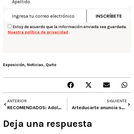
Estoy de acuerdo que la información enviada sea guardada.
Nuestra política de privacidad
.
Exposición
,
Noticias
,
Quito
ANTERIOR
SIGUIENTE
RECOMENDADOS: Adolf Murillo, Hipermédula, Bibliorecreo, Revista Innovamos, Qué es la Danza Contemporánea? What is contemporary dance?
Arteducarte anuncia su exposición anual ¨ADENTRO AFUERA¨
Deja una respuesta