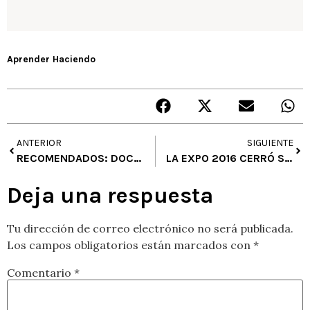
Aprender Haciendo
ANTERIOR
SIGUIENTE
RECOMENDADOS: DOCUMENTAL: ARTE CONTEMPORÁNEO Y PATIOS DE QUITO, LUDANTIA, HABITAT III, PLOM Gallery, Aventura Diminuta
LA EXPO 2016 CERRÓ SUS PUERTAS CON LOS ECOS DE UNA CASA LLENA DE VISITAS
Deja una respuesta
Tu dirección de correo electrónico no será publicada.
Los campos obligatorios están marcados con
*
Comentario
*