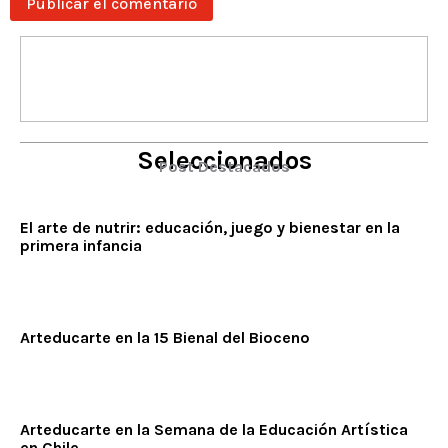
Seleccionados
Post Destacados
El arte de nutrir: educación, juego y bienestar en la
primera infancia
Arteducarte en la 15 Bienal del Bioceno
Arteducarte en la Semana de la Educación Artística
en Chile