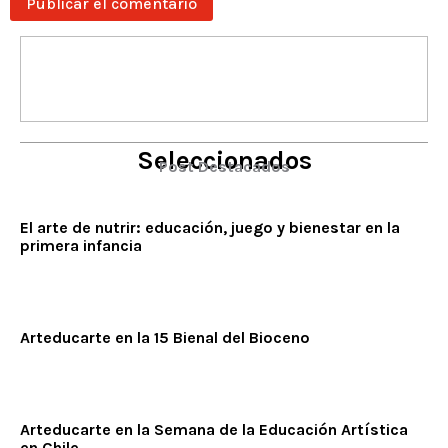
Seleccionados
Post Destacados
El arte de nutrir: educación, juego y bienestar en la
primera infancia
Arteducarte en la 15 Bienal del Bioceno
Arteducarte en la Semana de la Educación Artística
en Chile