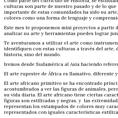
Como parte del currículo de Historia, se estudia
culturas son parte de nuestro pasado y de lo qu
importante de estas comunidades ha sido su arte, 
colores como una forma de lenguaje y comprensi
Este mes te proponemos mini proyectos a partir d
analizar su arte y herramientas puedes lograr junt
Te aventuramos a utilizar el arte como instrument
identifiquen con estas culturas a través del arte,
historia, sino del mundo.
Iremos desde Sudamérica al Asia haciendo referen
El
arte rupestre de África
es llamativo, diferente y
El arte africano primitivo se ha encontrado prin
acostumbrados a ver las figuras de animales, pe
su vida diaria. El arte africano tiene ciertas cara
figuras son estilizadas y negras, y las extremidad
representan los estampados de colores muy caract
representados con iguales características estiliza