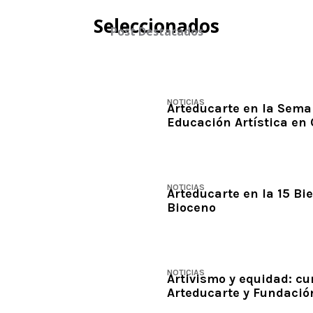
Seleccionados
Post Destacados
NOTICIAS
Arteducarte en la Sema
Educación Artística en 
NOTICIAS
Arteducarte en la 15 Bi
Bioceno
NOTICIAS
Artivismo y equidad: cu
Arteducarte y Fundació