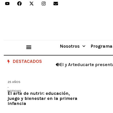
Nosotros
Programa
Aprender Haciendo
DESTACADOS
OEI y Arteducarte presenta
25 AÑOS
,
NOTICIAS
El arte de nutrir: educación,
juego y bienestar en la primera
infancia