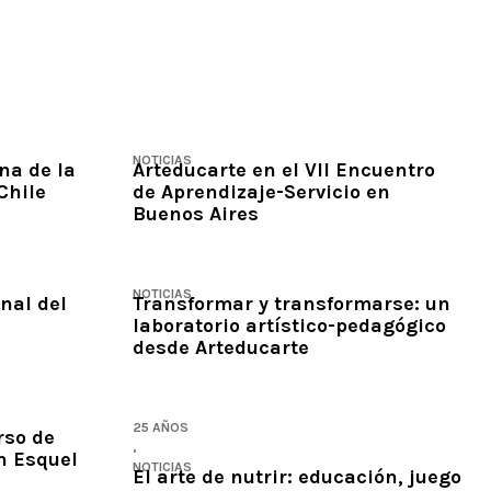
NOTICIAS
na de la
Arteducarte en el VII Encuentro
Chile
de Aprendizaje-Servicio en
Buenos Aires
NOTICIAS
enal del
Transformar y transformarse: un
laboratorio artístico-pedagógico
desde Arteducarte
25 AÑOS
rso de
,
n Esquel
NOTICIAS
El arte de nutrir: educación, juego