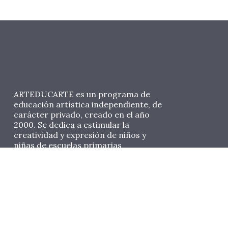
ARTEDUCARTE es un programa de
educación artística independiente, de
carácter privado, creado en el año
2000. Se dedica a estimular la
creatividad y expresión de niños y
niñas de escuelas primarias
desfavorecidas en el Ecuador a través
de procesos artísticos, fomentando
su capacidad de aprendizaje,
autoestima y valores.