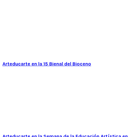
Arteducarte en la 15 Bienal del Bioceno
Arteducarte en la Semana de la Educación Artística en