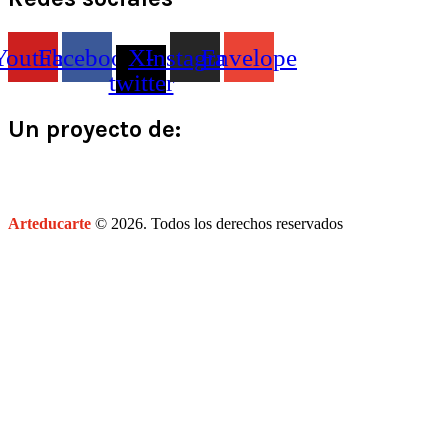
Youtube
Facebook
X-
Instagram
Envelope
twitter
Un proyecto de:
Arteducarte
© 2026. Todos los derechos reservados