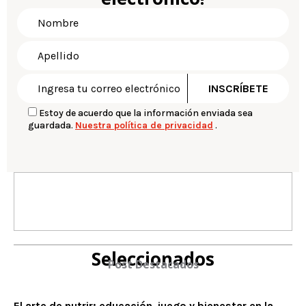
Estoy de acuerdo que la información enviada sea
guardada.
Nuestra política de privacidad
.
Seleccionados
Post Destacados
El arte de nutrir: educación, juego y bienestar en la